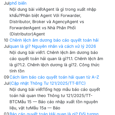
Jul
phổ biến
Nội dung bài viếtAgent là gì trong xuất nhập
khẩu?Phân biệt Agent Với Forwarder,
Distributor, Broker và AgencyAgent vs
ForwarderAgent vs Nhà Phân Phối
(Distributor)Agent
10
Chênh lệch âm dương báo cáo quyết toán hải
Jul
quan là gì? Nguyên nhân và cách xử lý 2026
Nội dung bài viết1. Chênh lệch âm dương báo
cáo quyết toán hải quan là gì?1.1. Chênh lệch âm
là gì?1.2. Chênh lệch dương là gì?2. Công thức
tính tồn
09
Cách làm báo cáo quyết toán hải quan từ A–Z
Jul
(Cập nhật Thông Tư 121/2025/TT-BTC)
Nội dung bài viếtTổng hợp mẫu báo cáo quyết
toán hải quan theo Thông tư 121/2025/TT-
BTCMẫu 15 — Báo cáo nhập xuất tồn nguyên
liệu, vật tưMẫu 15a — Báo
03
Báo cáo quyết toán Hải quan là gì? Đối tượng,