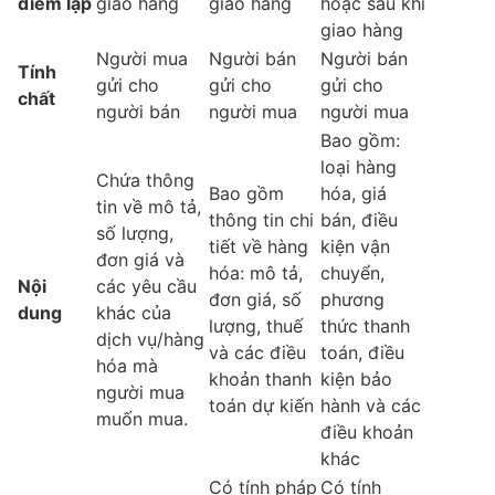
điểm lập
giao hàng
giao hàng
hoặc sau khi
giao hàng
Người mua
Người bán
Người bán
Tính
gửi cho
gửi cho
gửi cho
chất
người bán
người mua
người mua
Bao gồm:
loại hàng
Chứa thông
Bao gồm
hóa, giá
tin về mô tả,
thông tin chi
bán, điều
số lượng,
tiết về hàng
kiện vận
đơn giá và
hóa: mô tả,
chuyển,
Nội
các yêu cầu
đơn giá, số
phương
dung
khác của
lượng, thuế
thức thanh
dịch vụ/hàng
và các điều
toán, điều
hóa mà
khoản thanh
kiện bảo
người mua
toán dự kiến
hành và các
muốn mua.
điều khoản
khác
Có tính pháp
Có tính