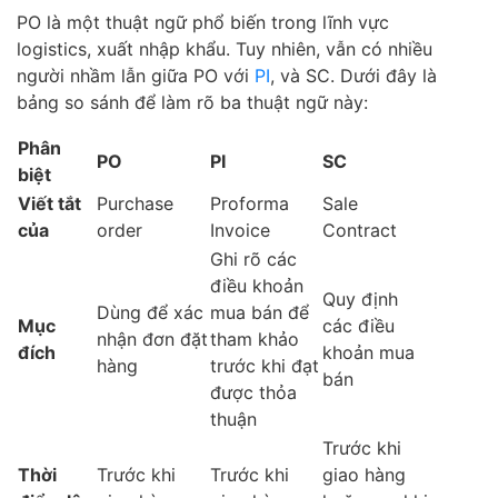
PO là một thuật ngữ phổ biến trong lĩnh vực
logistics, xuất nhập khẩu. Tuy nhiên, vẫn có nhiều
người nhầm lẫn giữa PO với
PI
, và SC. Dưới đây là
bảng so sánh để làm rõ ba thuật ngữ này:
Phân
PO
PI
SC
biệt
Viết tắt
Purchase
Proforma
Sale
của
order
Invoice
Contract
Ghi rõ các
điều khoản
Quy định
Dùng để xác
mua bán để
Mục
các điều
nhận đơn đặt
tham khảo
đích
khoản mua
hàng
trước khi đạt
bán
được thỏa
thuận
Trước khi
Thời
Trước khi
Trước khi
giao hàng