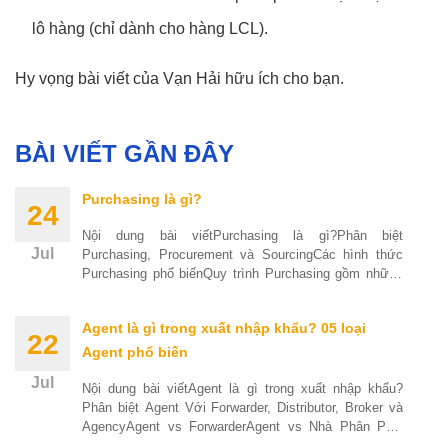
lô hàng (chỉ dành cho hàng LCL).
Hy vọng bài viết của Vạn Hải hữu ích cho bạn.
BÀI VIẾT GẦN ĐÂY
Purchasing là gì?
24
Nội dung bài viếtPurchasing là gì?Phân biệt
Jul
Purchasing, Procurement và SourcingCác hình thức
Purchasing phổ biếnQuy trình Purchasing gồm những
bước nào?Các vị
Agent là gì trong xuất nhập khẩu? 05 loại
22
Agent phổ biến
Jul
Nội dung bài viếtAgent là gì trong xuất nhập khẩu?
Phân biệt Agent Với Forwarder, Distributor, Broker và
AgencyAgent vs ForwarderAgent vs Nhà Phân Phối
(Distributor)Agent