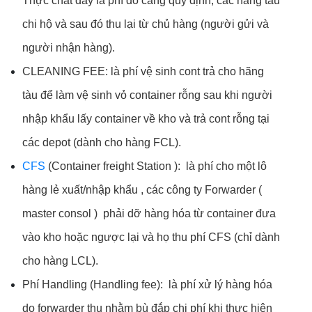
Thực chất đây là phí do cảng quy định, các hãng tàu
chi hộ và sau đó thu lại từ chủ hàng (người gửi và
người nhận hàng).
CLEANING FEE: là phí vệ sinh cont trả cho hãng
tàu để làm vệ sinh vỏ container rỗng sau khi người
nhập khẩu lấy container về kho và trả cont rỗng tại
các depot (dành cho hàng FCL).
CFS
(Container freight Station ): là phí cho một lô
hàng lẻ xuất/nhập khẩu , các công ty Forwarder (
master consol ) phải dỡ hàng hóa từ container đưa
vào kho hoặc ngược lại và họ thu phí CFS (chỉ dành
cho hàng LCL).
Phí Handling (Handling fee): là phí xử lý hàng hóa
do forwarder thu nhằm bù đắp chi phí khi thực hiện