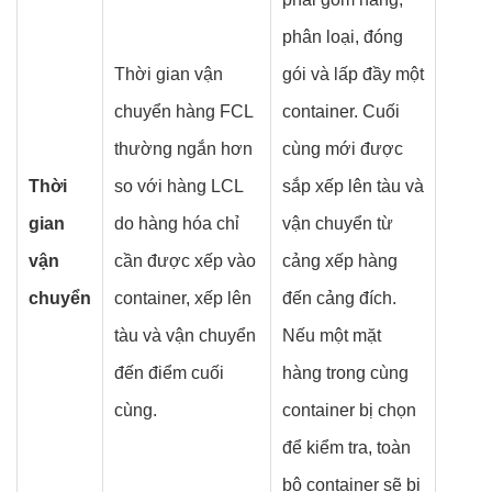
phân loại, đóng
Thời gian vận
gói và lấp đầy một
chuyển hàng FCL
container. Cuối
thường ngắn hơn
cùng mới được
Thời
so với hàng LCL
sắp xếp lên tàu và
gian
do hàng hóa chỉ
vận chuyển từ
vận
cần được xếp vào
cảng xếp hàng
chuyển
container, xếp lên
đến cảng đích.
tàu và vận chuyển
Nếu một mặt
đến điểm cuối
hàng trong cùng
cùng.
container bị chọn
để kiểm tra, toàn
bộ container sẽ bị