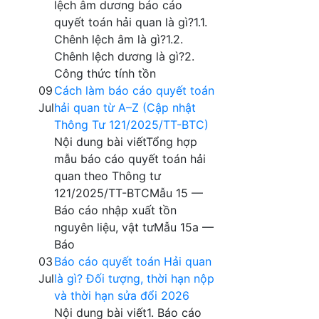
lệch âm dương báo cáo
quyết toán hải quan là gì?1.1.
Chênh lệch âm là gì?1.2.
Chênh lệch dương là gì?2.
Công thức tính tồn
09
Cách làm báo cáo quyết toán
Jul
hải quan từ A–Z (Cập nhật
Thông Tư 121/2025/TT-BTC)
Nội dung bài viếtTổng hợp
mẫu báo cáo quyết toán hải
quan theo Thông tư
121/2025/TT-BTCMẫu 15 —
Báo cáo nhập xuất tồn
nguyên liệu, vật tưMẫu 15a —
Báo
03
Báo cáo quyết toán Hải quan
Jul
là gì? Đối tượng, thời hạn nộp
và thời hạn sửa đổi 2026
Nội dung bài viết1. Báo cáo