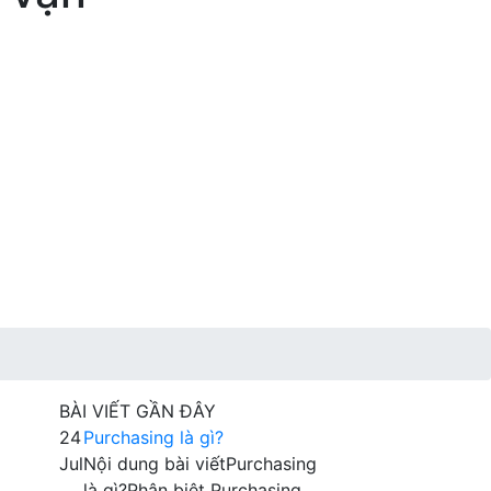
BÀI VIẾT GẦN ĐÂY
24
Purchasing là gì?
Jul
Nội dung bài viếtPurchasing
là gì?Phân biệt Purchasing,