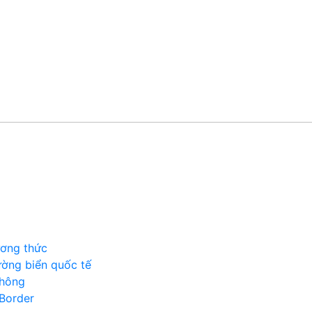
ương thức
ường biển quốc tế
không
-Border