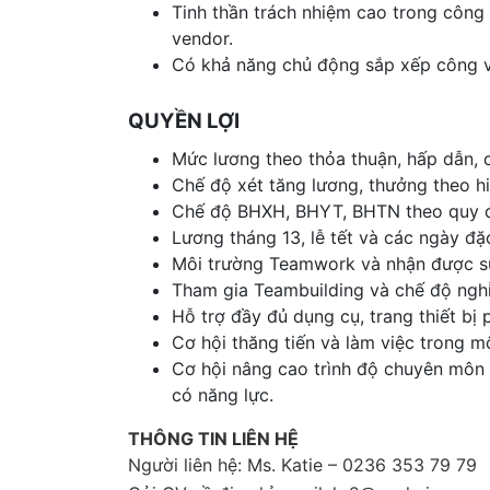
Tinh thần trách nhiệm cao trong công 
vendor.
Có khả năng chủ động sắp xếp công v
QUYỀN LỢI
Mức lương theo thỏa thuận, hấp dẫn, c
Chế độ xét tăng lương, thưởng theo hi
Chế độ BHXH, BHYT, BHTN theo quy đ
Lương tháng 13, lễ tết và các ngày đặc
Môi trường Teamwork và nhận được sự 
Tham gia Teambuilding và chế độ ngh
Hỗ trợ đầy đủ dụng cụ, trang thiết bị
Cơ hội thăng tiến và làm việc trong 
Cơ hội nâng cao trình độ chuyên môn 
có năng lực.
THÔNG TIN LIÊN HỆ
Người liên hệ:
Ms. Katie
– 0236 353 79 79