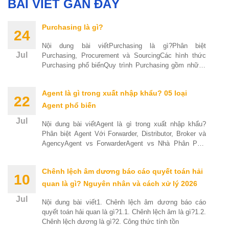
BÀI VIẾT GẦN ĐÂY
Purchasing là gì?
24
Nội dung bài viếtPurchasing là gì?Phân biệt
Jul
Purchasing, Procurement và SourcingCác hình thức
Purchasing phổ biếnQuy trình Purchasing gồm những
bước nào?Các vị
Agent là gì trong xuất nhập khẩu? 05 loại
22
Agent phổ biến
Jul
Nội dung bài viếtAgent là gì trong xuất nhập khẩu?
Phân biệt Agent Với Forwarder, Distributor, Broker và
AgencyAgent vs ForwarderAgent vs Nhà Phân Phối
(Distributor)Agent
Chênh lệch âm dương báo cáo quyết toán hải
10
quan là gì? Nguyên nhân và cách xử lý 2026
Jul
Nội dung bài viết1. Chênh lệch âm dương báo cáo
quyết toán hải quan là gì?1.1. Chênh lệch âm là gì?1.2.
Chênh lệch dương là gì?2. Công thức tính tồn