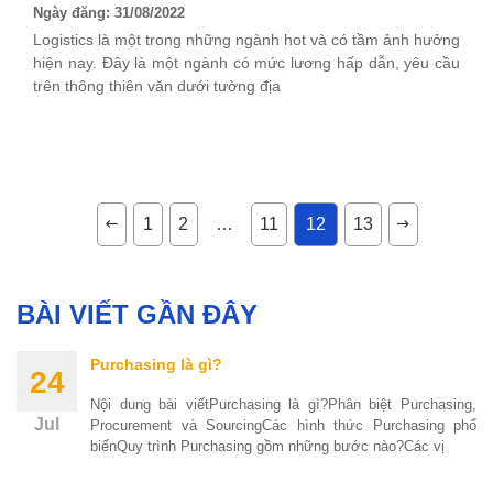
Ngày đăng: 31/08/2022
Logistics là một trong những ngành hot và có tầm ảnh hưởng
hiện nay. Đây là một ngành có mức lương hấp dẫn, yêu cầu
trên thông thiên văn dưới tường địa
1
2
…
11
12
13
BÀI VIẾT GẦN ĐÂY
Purchasing là gì?
24
Nội dung bài viếtPurchasing là gì?Phân biệt Purchasing,
Jul
Procurement và SourcingCác hình thức Purchasing phổ
biếnQuy trình Purchasing gồm những bước nào?Các vị