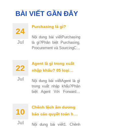
BÀI VIẾT GẦN ĐÂY
Purchasing là gì?
24
Nội dung bài viếtPurchasing
Jul
là gì?Phân biệt Purchasing,
Procurement và SourcingCác
hình thức Purchasing phổ
biếnQuy trình Purchasing
Agent là gì trong xuất
gồm những bước nào?Các
22
vị
nhập khẩu? 05 loại
Agent phổ biến
Jul
Nội dung bài viếtAgent là gì
trong xuất nhập khẩu?Phân
biệt Agent Với Forwarder,
Distributor, Broker và
AgencyAgent vs
Chênh lệch âm dương
ForwarderAgent vs Nhà Phân
10
Phối (Distributor)Agent
báo cáo quyết toán hải
quan là gì? Nguyên
Jul
Nội dung bài viết1. Chênh
nhân và cách xử lý 2026