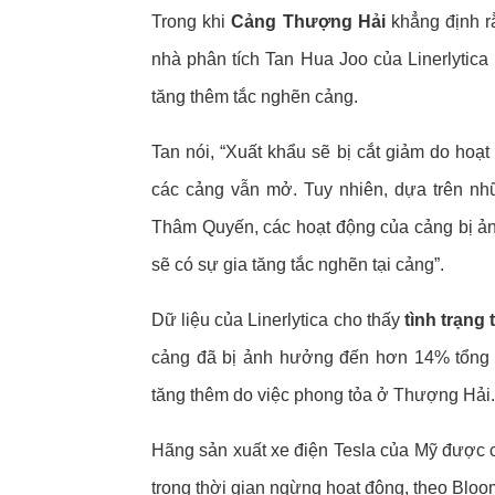
Trong khi
Cảng Thượng Hải
khẳng định rằ
nhà phân tích Tan Hua Joo của Linerlytica
tăng thêm tắc nghẽn cảng.
Tan nói, “Xuất khẩu sẽ bị cắt giảm do hoạ
các cảng vẫn mở. Tuy nhiên, dựa trên nhữ
Thâm Quyến, các hoạt động của cảng bị ảnh 
sẽ có sự gia tăng tắc nghẽn tại cảng”.
Dữ liệu của Linerlytica cho thấy
tình trạng
cảng đã bị ảnh hưởng đến hơn 14% tổng c
tăng thêm do việc phong tỏa ở Thượng Hải.
Hãng sản xuất xe điện Tesla của Mỹ được 
trong thời gian ngừng hoạt động, theo Bloo