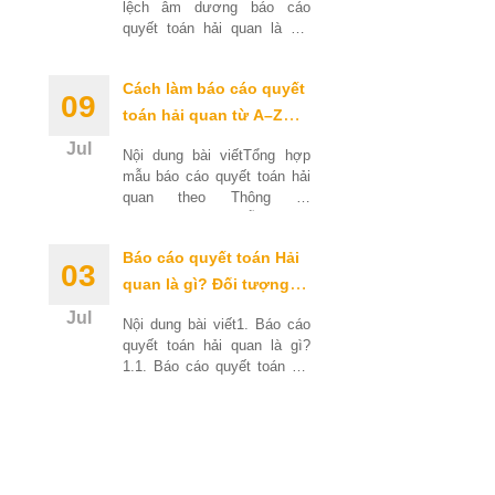
lệch âm dương báo cáo
quyết toán hải quan là gì?
1.1. Chênh lệch âm là gì?
1.2. Chênh lệch dương là gì?
Cách làm báo cáo quyết
2. Công thức tính tồn
09
toán hải quan từ A–Z
(Cập nhật Thông Tư
Jul
Nội dung bài viếtTổng hợp
121/2025/TT-BTC)
mẫu báo cáo quyết toán hải
quan theo Thông tư
121/2025/TT-BTCMẫu 15 —
Báo cáo nhập xuất tồn
Báo cáo quyết toán Hải
nguyên liệu, vật tưMẫu 15a
03
— Báo
quan là gì? Đối tượng,
thời hạn nộp và thời
Jul
Nội dung bài viết1. Báo cáo
hạn sửa đổi 2026
quyết toán hải quan là gì?
1.1. Báo cáo quyết toán hải
quan tiếng Anh, tiếng Trung
là gì?1.2. Mục đích của báo
cáo quyết toán