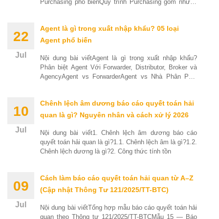
Purchasing phổ biếnQuy trình Purchasing gồm những
bước nào?Các vị
Agent là gì trong xuất nhập khẩu? 05 loại
22
Agent phổ biến
Jul
Nội dung bài viếtAgent là gì trong xuất nhập khẩu?
Phân biệt Agent Với Forwarder, Distributor, Broker và
AgencyAgent vs ForwarderAgent vs Nhà Phân Phối
(Distributor)Agent
Chênh lệch âm dương báo cáo quyết toán hải
10
quan là gì? Nguyên nhân và cách xử lý 2026
Jul
Nội dung bài viết1. Chênh lệch âm dương báo cáo
quyết toán hải quan là gì?1.1. Chênh lệch âm là gì?1.2.
Chênh lệch dương là gì?2. Công thức tính tồn
Cách làm báo cáo quyết toán hải quan từ A–Z
09
(Cập nhật Thông Tư 121/2025/TT-BTC)
Jul
Nội dung bài viếtTổng hợp mẫu báo cáo quyết toán hải
quan theo Thông tư 121/2025/TT-BTCMẫu 15 — Báo