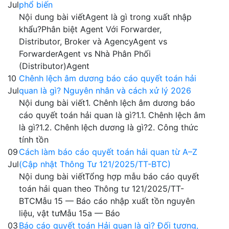
Jul
phổ biến
Nội dung bài viếtAgent là gì trong xuất nhập
khẩu?Phân biệt Agent Với Forwarder,
Distributor, Broker và AgencyAgent vs
ForwarderAgent vs Nhà Phân Phối
(Distributor)Agent
10
Chênh lệch âm dương báo cáo quyết toán hải
Jul
quan là gì? Nguyên nhân và cách xử lý 2026
Nội dung bài viết1. Chênh lệch âm dương báo
cáo quyết toán hải quan là gì?1.1. Chênh lệch âm
là gì?1.2. Chênh lệch dương là gì?2. Công thức
tính tồn
09
Cách làm báo cáo quyết toán hải quan từ A–Z
Jul
(Cập nhật Thông Tư 121/2025/TT-BTC)
Nội dung bài viếtTổng hợp mẫu báo cáo quyết
toán hải quan theo Thông tư 121/2025/TT-
BTCMẫu 15 — Báo cáo nhập xuất tồn nguyên
liệu, vật tưMẫu 15a — Báo
03
Báo cáo quyết toán Hải quan là gì? Đối tượng,