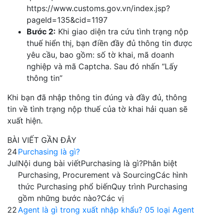
https://www.customs.gov.vn/index.jsp?
pageId=135&cid=1197
Bước 2:
Khi giao diện tra cứu tình trạng nộp
thuế hiển thị, bạn điền đầy đủ thông tin được
yêu cầu, bao gồm: số tờ khai, mã doanh
nghiệp và mã Captcha. Sau đó nhấn “Lấy
thông tin”
Khi bạn đã nhập thông tin đúng và đầy đủ, thông
tin về tình trạng nộp thuế của tờ khai hải quan sẽ
xuất hiện.
BÀI VIẾT GẦN ĐÂY
24
Purchasing là gì?
Jul
Nội dung bài viếtPurchasing là gì?Phân biệt
Purchasing, Procurement và SourcingCác hình
thức Purchasing phổ biếnQuy trình Purchasing
gồm những bước nào?Các vị
22
Agent là gì trong xuất nhập khẩu? 05 loại Agent