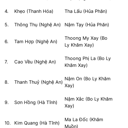
4.
Khẹo (Thanh Hóa)
Tha Lấu (Hủa Phăn)
5.
Thông Thụ (Nghệ An)
Nậm Tạy (Hủa Phăn)
Thoong My Xay (Bo
6.
Tam Hợp (Nghệ An)
Ly Khăm Xay)
Thoong Phị La (Bo Ly
7.
Cao Vều (Nghệ An)
Khăm Xay)
Nậm On (Bo Ly Khăm
8.
Thanh Thuỷ (Nghệ An)
Xay)
Nậm Xắc (Bo Ly Khăm
9.
Sơn Hồng (Hà Tĩnh)
Xay)
Ma La Đốc (Khăm
10.
Kim Quang (Hà Tĩnh)
Muồn)