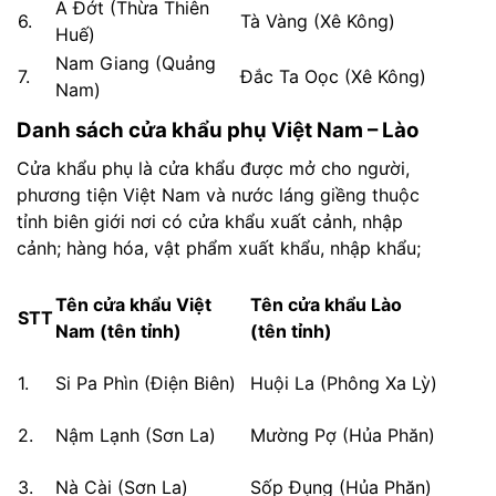
A Đớt (Thừa Thiên
6.
Tà Vàng (Xê Kông)
Huế)
Nam Giang (Quảng
7.
Đắc Ta Oọc (Xê Kông)
Nam)
Danh sách cửa khẩu phụ Việt Nam – Lào
Cửa khẩu phụ là cửa khẩu được mở cho người,
phương tiện Việt Nam và nước láng giềng thuộc
tỉnh biên giới nơi có cửa khẩu xuất cảnh, nhập
cảnh; hàng hóa, vật phẩm xuất khẩu, nhập khẩu;
Tên cửa khẩu Việt
Tên cửa khẩu Lào
STT
Nam (tên tỉnh)
(tên tỉnh)
1.
Si Pa Phìn (Điện Biên)
Huội La (Phông Xa Lỳ)
2.
Nậm Lạnh (Sơn La)
Mường Pợ (Hủa Phăn)
3.
Nà Cài (Sơn La)
Sốp Đụng (Hủa Phăn)