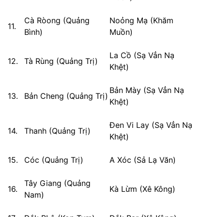
Cà Ròong (Quảng
Noỏng Mạ (Khăm
11.
Bình)
Muồn)
La Cồ (Sạ Vẳn Nạ
12.
Tà Rùng (Quảng Trị)
Khệt)
Bản Mày (Sạ Vẳn Nạ
13.
Bản Cheng (Quảng Trị)
Khệt)
Đen Vi Lay (Sạ Vẳn Nạ
14.
Thanh (Quảng Trị)
Khệt)
15.
Cóc (Quảng Trị)
A Xóc (Sả Lạ Văn)
Tây Giang (Quảng
16.
Kà Lừm (Xê Kông)
Nam)