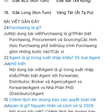
17.
Đắk BLô (Kon Tum)
Đắk Bar (Xê Kông)
18.
Đắk Long (Kon Tum)
Văng Tắt (Ắt Tạ Pư)
BÀI VIẾT GẦN ĐÂY
24
Purchasing là gì?
Jul
Nội dung bài viếtPurchasing là gì?Phân biệt
Purchasing, Procurement và SourcingCác hình
thức Purchasing phổ biếnQuy trình Purchasing
gồm những bước nào?Các vị
22
Agent là gì trong xuất nhập khẩu? 05 loại Agent
Jul
phổ biến
Nội dung bài viếtAgent là gì trong xuất nhập
khẩu?Phân biệt Agent Với Forwarder,
Distributor, Broker và AgencyAgent vs
ForwarderAgent vs Nhà Phân Phối
(Distributor)Agent
10
Chênh lệch âm dương báo cáo quyết toán hải
Jul
quan là gì? Nguyên nhân và cách xử lý 2026
Nội dung bài viết1. Chênh lệch âm dương báo