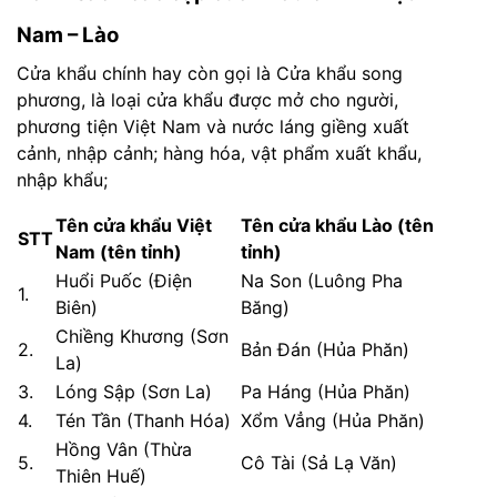
Nam – Lào
Cửa khẩu chính hay còn gọi là Cửa khẩu song
phương, là loại cửa khẩu được mở cho người,
phương tiện Việt Nam và nước láng giềng xuất
cảnh, nhập cảnh; hàng hóa, vật phẩm xuất khẩu,
nhập khẩu;
Tên cửa khẩu Việt
Tên cửa khẩu Lào (tên
STT
Nam (tên tỉnh)
tỉnh)
Huổi Puốc (Điện
Na Son (Luông Pha
1.
Biên)
Băng)
Chiềng Khương (Sơn
2.
Bản Đán (Hủa Phăn)
La)
3.
Lóng Sập (Sơn La)
Pa Háng (Hủa Phăn)
4.
Tén Tần (Thanh Hóa)
Xổm Vẳng (Hủa Phăn)
Hồng Vân (Thừa
5.
Cô Tài (Sả Lạ Văn)
Thiên Huế)