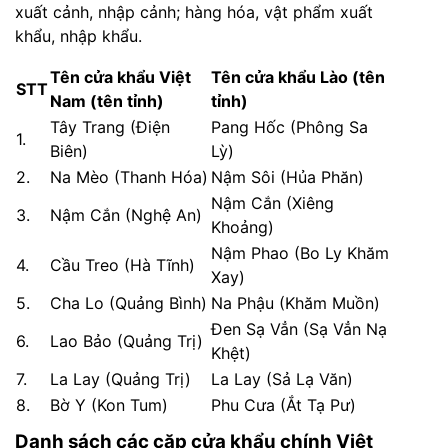
xuất cảnh, nhập cảnh; hàng hóa, vật phẩm xuất
khẩu, nhập khẩu.
Tên cửa khẩu Việt
Tên cửa khẩu Lào (tên
STT
Nam (tên tỉnh)
tỉnh)
Tây Trang (Điện
Pang Hốc (Phông Sa
1.
Biên)
Lỳ)
2.
Na Mèo (Thanh Hóa)
Nậm Sôi (Hủa Phăn)
Nậm Cắn (Xiêng
3.
Nậm Cắn (Nghệ An)
Khoảng)
Nậm Phao (Bo Ly Khăm
4.
Cầu Treo (Hà Tĩnh)
Xay)
5.
Cha Lo (Quảng Bình)
Na Phậu (Khăm Muồn)
Đen Sạ Vẳn (Sạ Vẳn Nạ
6.
Lao Bảo (Quảng Trị)
Khệt)
7.
La Lay (Quảng Trị)
La Lay (Sả Lạ Văn)
8.
Bờ Y (Kon Tum)
Phu Cưa (Ắt Tạ Pư)
Danh sách các cặp cửa khẩu chính Việt