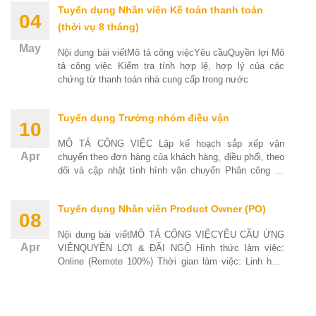
Tuyển dụng Nhân viên Kế toán thanh toán
04
(thời vụ 8 tháng)
May
Nội dung bài viếtMô tả công việcYêu cầuQuyền lợi Mô
tả công việc Kiểm tra tính hợp lệ, hợp lý của các
chứng từ thanh toán nhà cung cấp trong nước
Tuyển dụng Trưởng nhóm điều vận
10
MÔ TẢ CÔNG VIỆC Lập kế hoạch sắp xếp vận
Apr
chuyển theo đơn hàng của khách hàng, điều phối, theo
dõi và cập nhật tình hình vận chuyển Phân công và
giám
Tuyển dụng Nhân viên Product Owner (PO)
08
Nội dung bài viếtMÔ TẢ CÔNG VIỆCYÊU CẦU ỨNG
Apr
VIÊNQUYỀN LỢI & ĐÃI NGỘ Hình thức làm việc:
Online (Remote 100%) Thời gian làm việc: Linh hoạt
(Đón