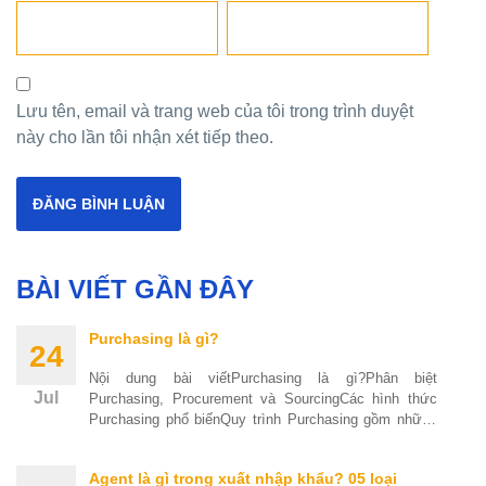
Lưu tên, email và trang web của tôi trong trình duyệt
này cho lần tôi nhận xét tiếp theo.
BÀI VIẾT GẦN ĐÂY
Purchasing là gì?
24
Nội dung bài viếtPurchasing là gì?Phân biệt
Jul
Purchasing, Procurement và SourcingCác hình thức
Purchasing phổ biếnQuy trình Purchasing gồm những
bước nào?Các vị
Agent là gì trong xuất nhập khẩu? 05 loại