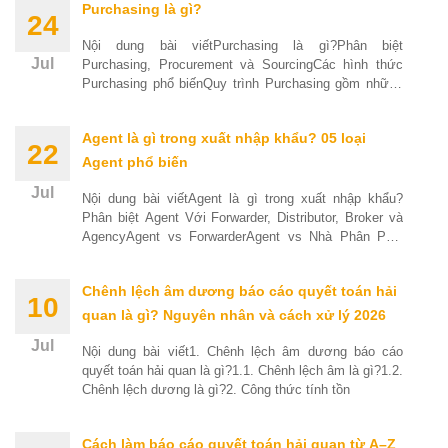
Purchasing là gì?
24
Nội dung bài viếtPurchasing là gì?Phân biệt
Jul
Purchasing, Procurement và SourcingCác hình thức
Purchasing phổ biếnQuy trình Purchasing gồm những
bước nào?Các vị
Agent là gì trong xuất nhập khẩu? 05 loại
22
Agent phổ biến
Jul
Nội dung bài viếtAgent là gì trong xuất nhập khẩu?
Phân biệt Agent Với Forwarder, Distributor, Broker và
AgencyAgent vs ForwarderAgent vs Nhà Phân Phối
(Distributor)Agent
Chênh lệch âm dương báo cáo quyết toán hải
10
quan là gì? Nguyên nhân và cách xử lý 2026
Jul
Nội dung bài viết1. Chênh lệch âm dương báo cáo
quyết toán hải quan là gì?1.1. Chênh lệch âm là gì?1.2.
Chênh lệch dương là gì?2. Công thức tính tồn
Cách làm báo cáo quyết toán hải quan từ A–Z